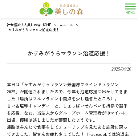
MENU
社会福祉法人美しの森 HOME
>
ニュース
>
かすみがうらマラソン沿道応援！
かすみがうらマラソン沿道応援！
2025/04/20
本日は「かすみがうらマラソン兼国際ブラインドマラソン
2025」が開催されましたので、今年も沿道応援に出かけてきま
した（場所はフルマラソン中間点を少し過ぎたところ）。
甘い＆塩味キャンディーと、しょっぱいせんべいを持参で選手
を応援。なお、当法人からグループホーム管理者が10マイルに
出場。優勝は逃しましたが奮闘したようです。
帰路はみんなで食事をしてチューリップを見たあと施設に戻っ
てきました。皆さんお疲れさまでした！（Facebookでは沿道応