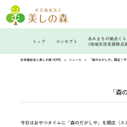
あみまちの拠点くら
トップ
コンセプト
(地域生活支援拠点施
社会福祉法人美しの森 HOME
>
ニュース
>
「森のだがしや」開店！今
「森
今日はおやつタイムに「森のだがしや」を開店（ス